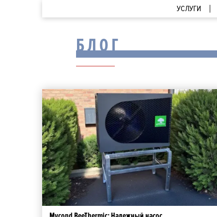
УСЛУГИ
Aclima Service
БЛОГ
Mycond BeeThermic: Надежный насос