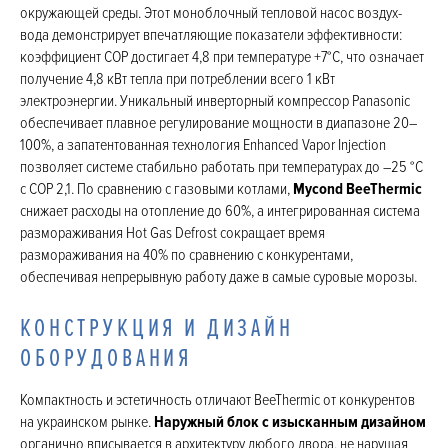
окружающей среды. Этот моноблочный тепловой насос воздух-
вода демонстрирует впечатляющие показатели эффективности:
коэффициент COP достигает 4,8 при температуре +7°C, что означает
получение 4,8 кВт тепла при потреблении всего 1 кВт
электроэнергии. Уникальный инверторный компрессор Panasonic
обеспечивает плавное регулирование мощности в диапазоне 20–
100%, а запатентованная технология Enhanced Vapor Injection
позволяет системе стабильно работать при температурах до –25 °C
с COP 2,1. По сравнению с газовыми котлами,
Mycond BeeThermic
снижает расходы на отопление до 60%, а интегрированная система
размораживания Hot Gas Defrost сокращает время
размораживания на 40% по сравнению с конкурентами,
обеспечивая непрерывную работу даже в самые суровые морозы.
КОНСТРУКЦИЯ И ДИЗАЙН
ОБОРУДОВАНИЯ
Компактность и эстетичность отличают BeeThermic от конкурентов
на украинском рынке.
Наружный блок с изысканным дизайном
органично вписывается в архитектуру любого двора, не нарушая