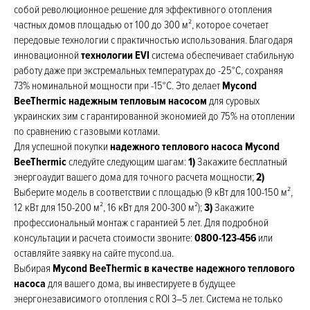
собой революционное решение для эффективного отопления
частных домов площадью от 100 до 300 м², которое сочетает
передовые технологии с практичностью использования. Благодаря
инновационной
технологии EVI
система обеспечивает стабильную
работу даже при экстремальных температурах до -25°C, сохраняя
73% номинальной мощности при -15°C. Это делает
Mycond
BeeThermic надежным тепловым насосом
для суровых
украинских зим с гарантированной экономией до 75% на отоплении
по сравнению с газовыми котлами.
Для успешной покупки
надежного теплового насоса Mycond
BeeThermic
следуйте следующим шагам:
1)
Закажите бесплатный
энергоаудит вашего дома для точного расчета мощности;
2)
Выберите модель в соответствии с площадью (9 кВт для 100-150 м²,
12 кВт для 150-200 м², 16 кВт для 200-300 м²);
3)
Закажите
профессиональный монтаж с гарантией 5 лет. Для подробной
консультации и расчета стоимости звоните:
0800-123-456
или
оставляйте заявку на сайте mycond.ua.
Выбирая
Mycond BeeThermic в качестве надежного теплового
насоса
для вашего дома, вы инвестируете в будущее
энергонезависимого отопления с ROI 3–5 лет. Система не только