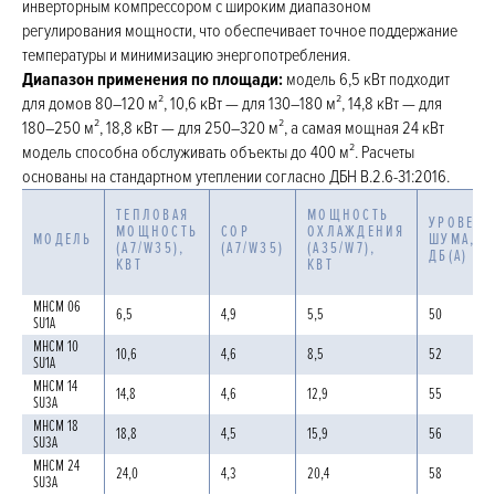
инверторным компрессором с широким диапазоном
регулирования мощности, что обеспечивает точное поддержание
температуры и минимизацию энергопотребления.
Диапазон применения по площади:
модель 6,5 кВт подходит
для домов 80–120 м², 10,6 кВт — для 130–180 м², 14,8 кВт — для
180–250 м², 18,8 кВт — для 250–320 м², а самая мощная 24 кВт
модель способна обслуживать объекты до 400 м². Расчеты
основаны на стандартном утеплении согласно ДБН В.2.6-31:2016.
ТЕПЛОВАЯ
МОЩНОСТЬ
УРОВЕНЬ
МОЩНОСТЬ
COP
ОХЛАЖДЕНИЯ
МОДЕЛЬ
ШУМА,
(А7/W35),
(А7/W35)
(A35/W7),
ДБ(А)
КВТ
КВТ
MHCM 06
6,5
4,9
5,5
50
SU1A
MHCM 10
10,6
4,6
8,5
52
SU1A
MHCM 14
14,8
4,6
12,9
55
SU3A
MHCM 18
18,8
4,5
15,9
56
SU3A
MHCM 24
24,0
4,3
20,4
58
SU3A