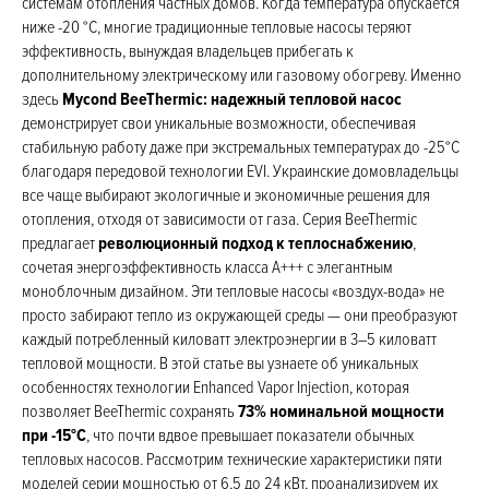
системам отопления частных домов. Когда температура опускается
ниже -20 °C, многие традиционные тепловые насосы теряют
эффективность, вынуждая владельцев прибегать к
дополнительному электрическому или газовому обогреву. Именно
здесь
Mycond BeeThermic: надежный тепловой насос
демонстрирует свои уникальные возможности, обеспечивая
стабильную работу даже при экстремальных температурах до -25°C
благодаря передовой технологии EVI. Украинские домовладельцы
все чаще выбирают экологичные и экономичные решения для
отопления, отходя от зависимости от газа. Серия BeeThermic
предлагает
революционный подход к теплоснабжению
,
сочетая энергоэффективность класса A+++ с элегантным
моноблочным дизайном. Эти тепловые насосы «воздух-вода» не
просто забирают тепло из окружающей среды — они преобразуют
каждый потребленный киловатт электроэнергии в 3–5 киловатт
тепловой мощности. В этой статье вы узнаете об уникальных
особенностях технологии Enhanced Vapor Injection, которая
позволяет BeeThermic сохранять
73% номинальной мощности
при -15°C
, что почти вдвое превышает показатели обычных
тепловых насосов. Рассмотрим технические характеристики пяти
моделей серии мощностью от 6,5 до 24 кВт, проанализируем их