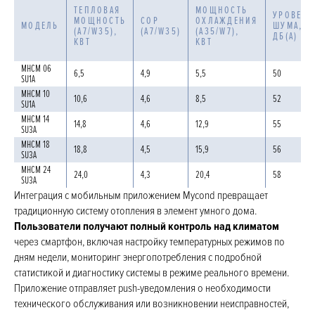
ТЕПЛОВАЯ
МОЩНОСТЬ
УРОВЕНЬ
МОЩНОСТЬ
COP
ОХЛАЖДЕНИЯ
МОДЕЛЬ
ШУМА,
(А7/W35),
(А7/W35)
(A35/W7),
ДБ(А)
КВТ
КВТ
MHCM 06
6,5
4,9
5,5
50
SU1A
MHCM 10
10,6
4,6
8,5
52
SU1A
MHCM 14
14,8
4,6
12,9
55
SU3A
MHCM 18
18,8
4,5
15,9
56
SU3A
MHCM 24
24,0
4,3
20,4
58
SU3A
Интеграция с мобильным приложением Mycond превращает
традиционную систему отопления в элемент умного дома.
Пользователи получают полный контроль над климатом
через смартфон, включая настройку температурных режимов по
дням недели, мониторинг энергопотребления с подробной
статистикой и диагностику системы в режиме реального времени.
Приложение отправляет push-уведомления о необходимости
технического обслуживания или возникновении неисправностей,