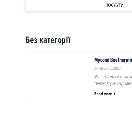
ПОСЛУГИ
Aclima Service
Без категорії
Mycond BeeThermic
Aclima
06.05.2026
Морозна українська з
температура опускаєть
Read more →